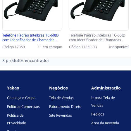
Telefone Padrão Intelbras TC-60ID
Telefone Padrão Intelbras TC-60ID
com Identificador de Chamadas
com Identificador de Chamadas
Preto - 4000074 - 4000074
Preto - 4000074-SINOP-03 -
Código 17359
11 em estoque
Código 17359-03
Indisponível
4000074
8 produtos encontrados
Footer
Yakao
Negócios
Administração
Conheça o Grupo
Tela de Vendas
Ir para Tela de
Vendas
Políticas Comerciais
Faturamento Direto
Pedidos
Política de
Site Revendas
Privacidade
Área da Revenda