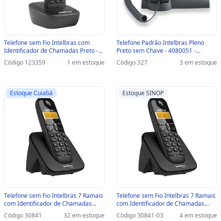
Telefone sem Fio Intelbras com
Telefone Padrão Intelbras Pleno
Identificador de Chamadas Preto -
Preto sem Chave - 4080051 -
TS2510 - Suporta até 7 Ramais -
4080051
Código 123359
1 em estoque
Código 327
3 em estoque
4122510
Estoque Cuiabá
Estoque SINOP
Telefone sem Fio Intelbras 7 Ramais
Telefone sem Fio Intelbras 7 Ramais
com Identificador de Chamadas
com Identificador de Chamadas
Preto - TS3110 - 4123110
Preto - TS3110-SINOP-03 - 4123110
Código 30841
32 em estoque
Código 30841-03
4 em estoque