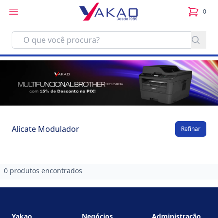
0
itens no
Alicate Modulador
Refinar
0 produtos encontrados
Footer
Yakao
Negócios
Administração