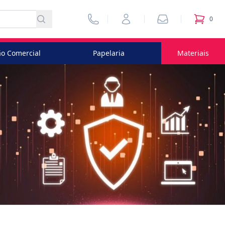
Vendedores
Minha Conta
Pedidos
0
itens no
o Comercial
Papelaria
Materiais