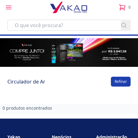
0
itens no
Circulador de Ar
Refinar
0 produtos encontrados
Footer
Yakao
Negócios
Administração