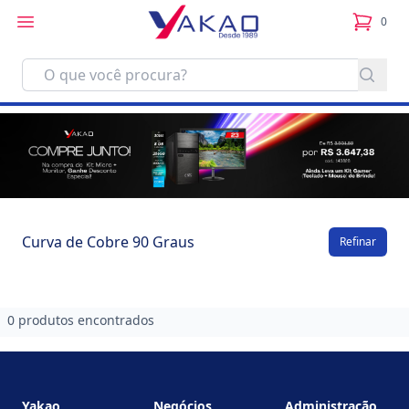
0
itens no
Curva de Cobre 90 Graus
Refinar
0 produtos encontrados
Footer
Yakao
Negócios
Administração