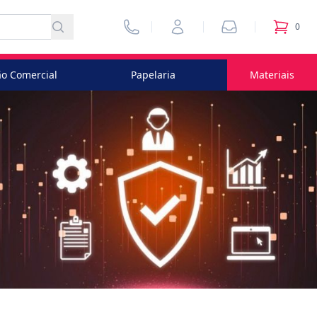
Vendedores
Minha Conta
Pedidos
0
itens no
o Comercial
Papelaria
Materiais