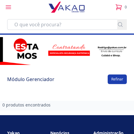
0
itens no
Módulo Gerenciador
Refinar
0 produtos encontrados
Footer
Yakao
Negócios
Administração