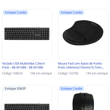
Estoque Cuiabá
Estoque Cuiabá
Teclado USB Multimídia C3tech
Mouse Pad com Apoio de Punho
Preto - KB-M10BK - KB-M10BK
Preto 244mmx210mmx19,7mm
C3Tech - MP-50 - Vendido Unitário -
Código 138624
108 em estoque
Código 132782
145 em estoque
MP-50
Estoque SINOP
Estoque Cuiabá