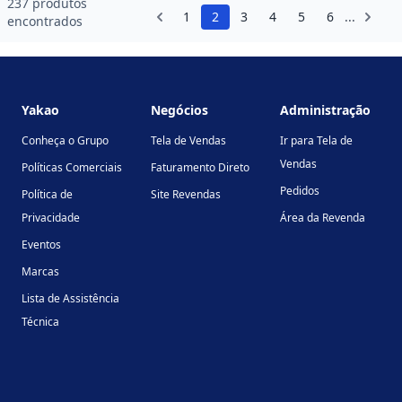
237 produtos
1
2
3
4
5
6
...
encontrados
Footer
Yakao
Negócios
Administração
Conheça o Grupo
Tela de Vendas
Ir para Tela de
Vendas
Políticas Comerciais
Faturamento Direto
Pedidos
Política de
Site Revendas
Privacidade
Área da Revenda
Eventos
Marcas
Lista de Assistência
Técnica