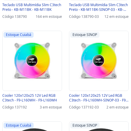
Teclado USB Multimídia Slim C3tech
Teclado USB Multimídia Slim C3tech
Preto - KB-M11BK - KB-M11BK
Preto - KB-M11BK-SINOP-03 - KB-
M11BK
Código 138790
164 em estoque
Código 138790-03
12 em estoque
Estoque Cuiabá
Estoque SINOP
Cooler 120x120x25 12V Led RGB
Cooler 120x120x25 12V Led RGB
C3tech - F9-L160WH - F9-L160WH
C3tech - F9-L160WH-SINOP-03 - F9-
L160WH
Código 137192
3 em estoque
Código 137192-03
2 em estoque
Estoque Cuiabá
Estoque SINOP