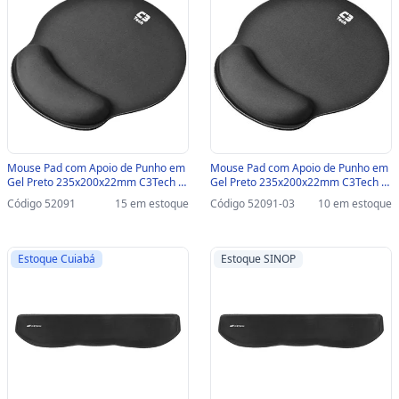
Mouse Pad com Apoio de Punho em
Mouse Pad com Apoio de Punho em
Gel Preto 235x200x22mm C3Tech -
Gel Preto 235x200x22mm C3Tech -
MP-100 - Vendido Unitário - MP-100
MP-100 - Vendido Unitário-SINOP-03
Código 52091
15 em estoque
Código 52091-03
10 em estoque
- MP-100
Estoque Cuiabá
Estoque SINOP