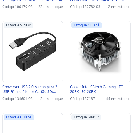
C3Tech - MP-50 - Vendido Unitário-
Código 106179-03
23 em estoque
Código 132782-03
12 em estoque
SINOP-03 - MP-50
Estoque SINOP
Estoque Cuiabá
Conversor USB 2.0 Macho para 3
Cooler Intel C3tech Gaming - FC-
USB Fêmea / Leitor Cartão SD/
20BK - FC-20BK
MicroSD Preto C3tech - HU-L200BK-
Código 134601-03
3 em estoque
Código 137187
44 em estoque
SINOP-03 - HU-L200BK
Estoque Cuiabá
Estoque SINOP