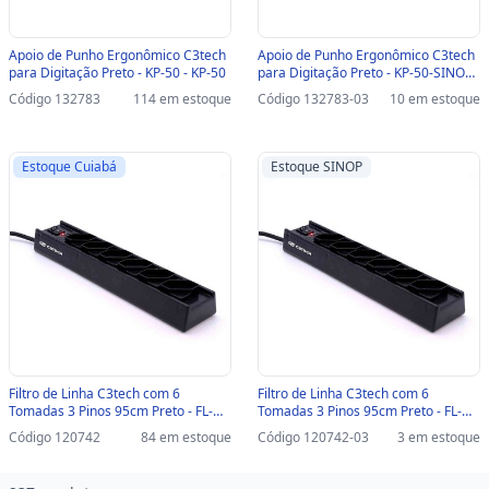
Apoio de Punho Ergonômico C3tech
Apoio de Punho Ergonômico C3tech
para Digitação Preto - KP-50 - KP-50
para Digitação Preto - KP-50-SINOP-
03 - KP-50
Código 132783
114 em estoque
Código 132783-03
10 em estoque
Estoque Cuiabá
Estoque SINOP
Filtro de Linha C3tech com 6
Filtro de Linha C3tech com 6
Tomadas 3 Pinos 95cm Preto - FL-
Tomadas 3 Pinos 95cm Preto - FL-
61BK - FL-61BK
61BK-SINOP-03 - FL-61BK
Código 120742
84 em estoque
Código 120742-03
3 em estoque