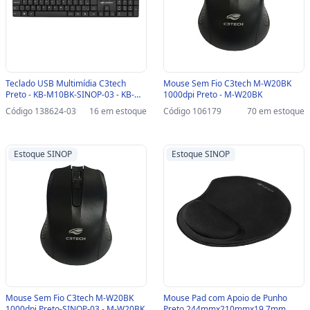
Teclado USB Multimídia C3tech
Mouse Sem Fio C3tech M-W20BK
Preto - KB-M10BK-SINOP-03 - KB-
1000dpi Preto - M-W20BK
M10BK
Código 138624-03
16 em estoque
Código 106179
70 em estoque
Estoque SINOP
Estoque SINOP
Mouse Sem Fio C3tech M-W20BK
Mouse Pad com Apoio de Punho
1000dpi Preto-SINOP-03 - M-W20BK
Preto 244mmx210mmx19,7mm