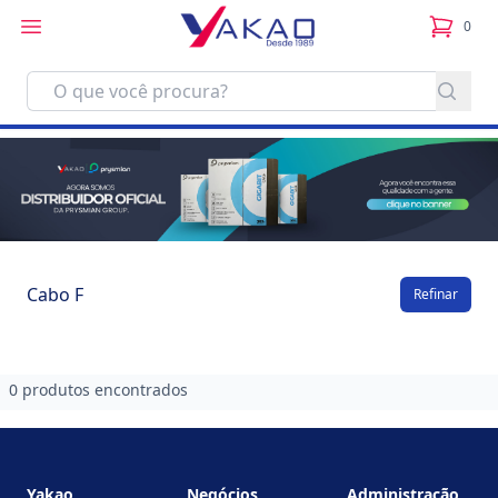
0
itens no
Cabo F
Refinar
0 produtos encontrados
Footer
Yakao
Negócios
Administração