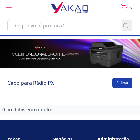
0
itens no
Cabo para Rádio PX
Refinar
0 produtos encontrados
Footer
Yakao
Negócios
Administração