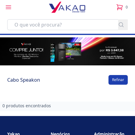
0
itens no
Cabo Speakon
Refinar
0 produtos encontrados
Footer
Yakao
Negócios
Administração