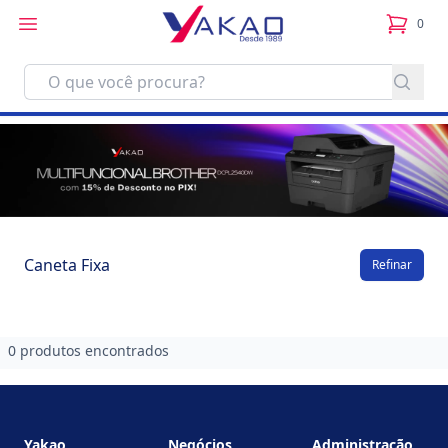
0
itens no
Caneta Fixa
Refinar
0 produtos encontrados
Footer
Yakao
Negócios
Administração