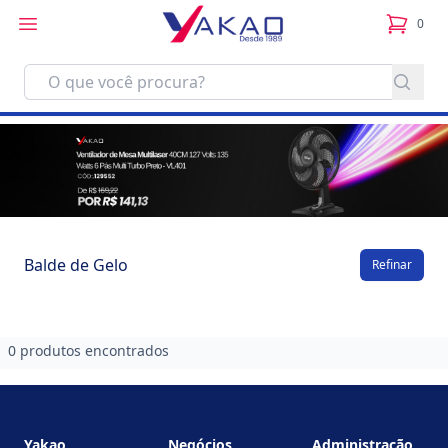
0
itens no
Balde de Gelo
Refinar
0 produtos encontrados
Footer
Yakao
Negócios
Administração