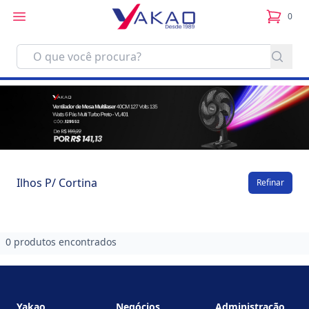
0
itens no
Ilhos P/ Cortina
Refinar
0 produtos encontrados
Footer
Yakao
Negócios
Administração