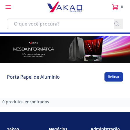
0
itens no
Porta Papel de Alumínio
Refinar
0 produtos encontrados
Footer
Yakao
Negócios
Administração