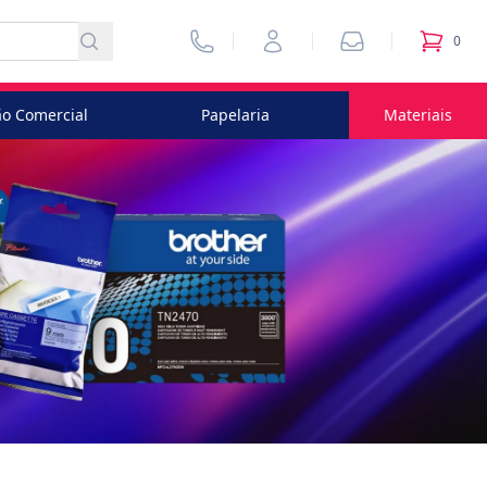
Vendedores
Minha Conta
Pedidos
0
itens no
o Comercial
Papelaria
Materiais