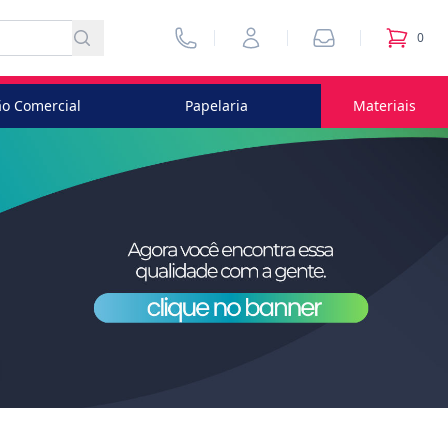
Vendedores
Minha Conta
Pedidos
0
itens no
o Comercial
Papelaria
Materiais