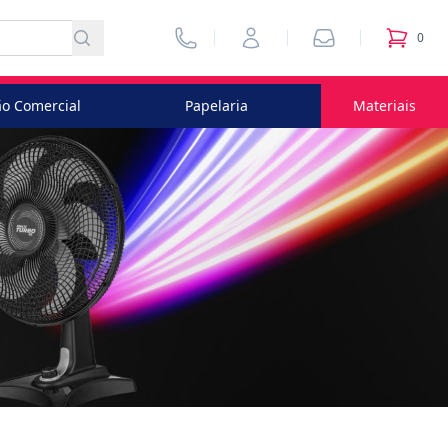
Vendedores
Minha Conta
Pedidos
0
itens no
o Comercial
Papelaria
Materiais