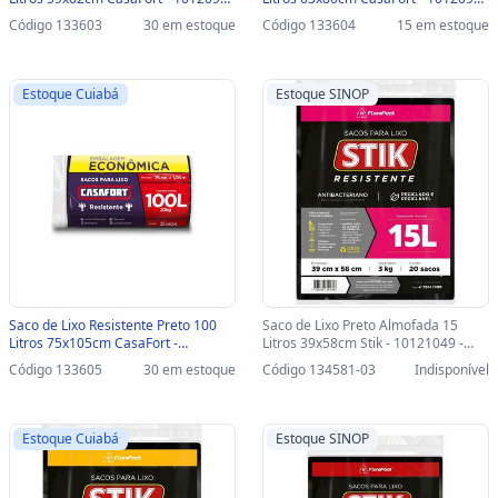
- Pacote 50 Unidades - 10120944
- Pacote com 50 Unidades -
Código 133603
30 em estoque
Código 133604
15 em estoque
10120945
Estoque Cuiabá
Estoque SINOP
Saco de Lixo Resistente Preto 100
Saco de Lixo Preto Almofada 15
Litros 75x105cm CasaFort -
Litros 39x58cm Stik - 10121049 -
10120946 - Pacote com 25 Unidades
Pacote com 20 Unidades-SINOP-03 -
Código 133605
30 em estoque
Código 134581-03
Indisponível
- 10120946
10121049
Estoque Cuiabá
Estoque SINOP