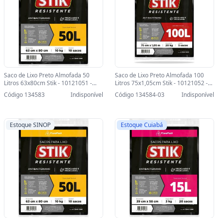
Saco de Lixo Preto Almofada 50
Saco de Lixo Preto Almofada 100
Litros 63x80cm Stik - 10121051 -
Litros 75x1,05cm Stik - 10121052 -
Pacote com 10 Unidades - 10121051
Pacote com 5 Unidades-SINOP-03 -
Código 134583
Indisponível
Código 134584-03
Indisponível
10121052
Estoque SINOP
Estoque Cuiabá