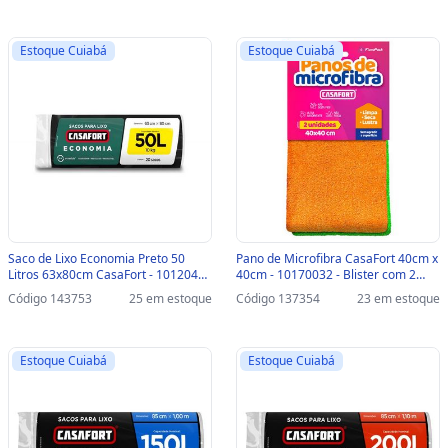
Estoque Cuiabá
Estoque Cuiabá
Saco de Lixo Economia Preto 50
Pano de Microfibra CasaFort 40cm x
Litros 63x80cm CasaFort - 10120445
40cm - 10170032 - Blister com 2
- Pacote 20 Unidades - 10120445
Panos - 10170032
Código 143753
25 em estoque
Código 137354
23 em estoque
Estoque Cuiabá
Estoque Cuiabá