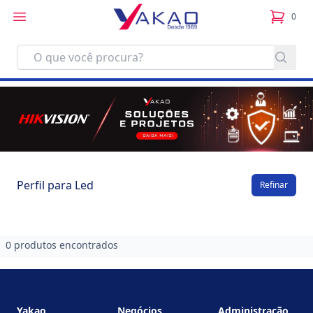
0
itens no
Perfil para Led
Refinar
0 produtos encontrados
Footer
Yakao
Negócios
Administração