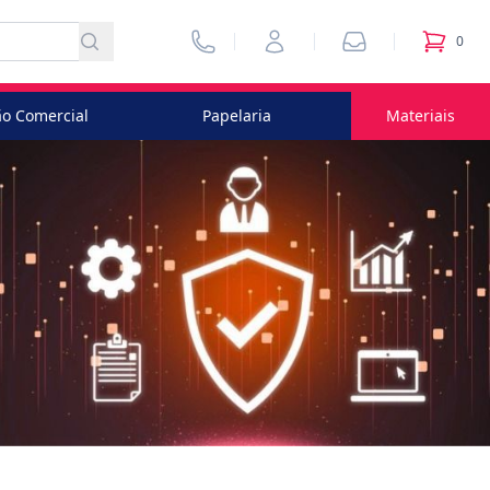
Vendedores
Minha Conta
Pedidos
0
itens no
o Comercial
Papelaria
Materiais