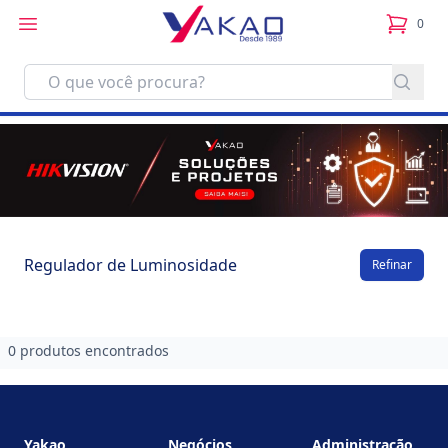
0
itens no
Regulador de Luminosidade
Refinar
0 produtos encontrados
Footer
Yakao
Negócios
Administração