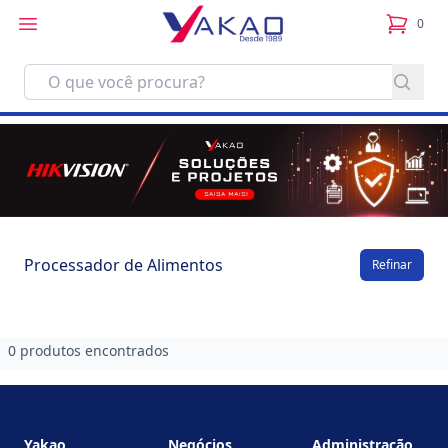
0
itens no
Processador de Alimentos
Refinar
0 produtos encontrados
Footer
Yakao
Negócios
Administração