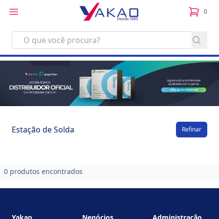
0
itens no
Estação de Solda
Refinar
0 produtos encontrados
Footer
Yakao
Negócios
Administração