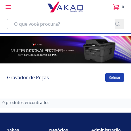
0
itens no
Gravador de Peças
Refinar
0 produtos encontrados
Footer
Yakao
Negócios
Administração