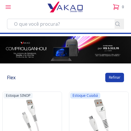
0
itens no
Flex
Refinar
Estoque SINOP
Estoque Cuiabá