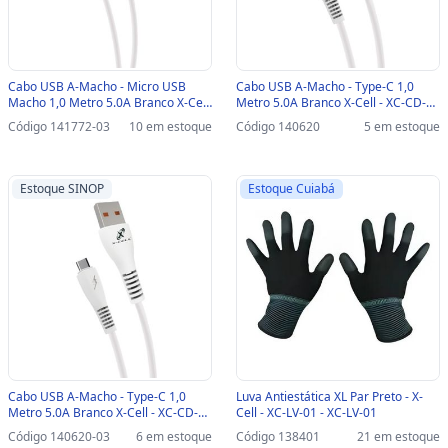
Cabo USB A-Macho - Micro USB
Cabo USB A-Macho - Type-C 1,0
Macho 1,0 Metro 5.0A Branco X-Cell
Metro 5.0A Branco X-Cell - XC-CD-
- XC-CD-126-SINOP-03 - XC-CD-126
127 - XC-CD-127
Código 141772-03
10 em estoque
Código 140620
5 em estoque
Estoque SINOP
Estoque Cuiabá
Cabo USB A-Macho - Type-C 1,0
Luva Antiestática XL Par Preto - X-
Metro 5.0A Branco X-Cell - XC-CD-
Cell - XC-LV-01 - XC-LV-01
127-SINOP-03 - XC-CD-127
Código 140620-03
6 em estoque
Código 138401
21 em estoque