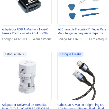
Adaptador USB A-Macho x Type-C
Kit Chave de Precisão 11 Peças Para
Fêmea Preto - X-Cell - XC-ADP-29-
Manutenção e Pequenos Reparos
SINOP-03 - XC-ADP-29
em Celulares e Tablets X-Cell - XC-
Código 141320-03
4 em estoque
Código 141116-03
1 em estoque
KC1-SINOP-03 - XC-KC1
Estoque SINOP
Estoque Cuiabá
Adaptador Universal de Tomadas
Cabo USB A-Macho x Lightning 6A
Bivolt X-Cell - XC-ADP-59-SINOP-03 -
1,0 Metro para iPhone, iPad e iPod