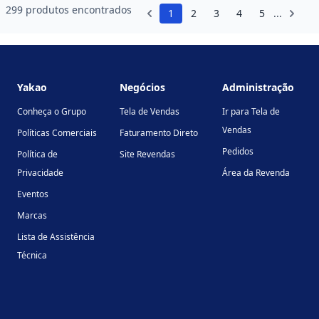
299 produtos encontrados
1
2
3
4
5
...
Footer
Yakao
Negócios
Administração
Conheça o Grupo
Tela de Vendas
Ir para Tela de
Vendas
Políticas Comerciais
Faturamento Direto
Pedidos
Política de
Site Revendas
Privacidade
Área da Revenda
Eventos
Marcas
Lista de Assistência
Técnica