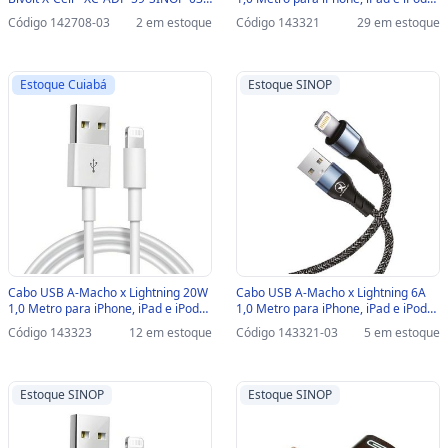
XC-ADP-59
X-Cell - XC-CD-150 - XC-CD-150
Código 142708-03
2 em estoque
Código 143321
29 em estoque
Estoque Cuiabá
Estoque SINOP
Cabo USB A-Macho x Lightning 20W
Cabo USB A-Macho x Lightning 6A
1,0 Metro para iPhone, iPad e iPod
1,0 Metro para iPhone, iPad e iPod
X-Cell - XC-CD-159 - XC-CD-159
X-Cell - XC-CD-150-SINOP-03 - XC-
Código 143323
12 em estoque
Código 143321-03
5 em estoque
CD-150
Estoque SINOP
Estoque SINOP