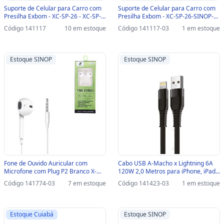
Suporte de Celular para Carro com
Suporte de Celular para Carro com
Presilha Exbom - XC-SP-26 - XC-SP-
Presilha Exbom - XC-SP-26-SINOP-
26
03 - XC-SP-26
Código 141117
10 em estoque
Código 141117-03
1 em estoque
Estoque SINOP
Estoque SINOP
Fone de Ouvido Auricular com
Cabo USB A-Macho x Lightning 6A
Microfone com Plug P2 Branco X-
120W 2,0 Metros para iPhone, iPad
Cell XC-F-06-SINOP-03 - XC-F-06-B
e iPod X-Cell - XC-CD-145-SINOP-03
Código 141774-03
7 em estoque
Código 141423-03
1 em estoque
- XC-CD-145
Estoque Cuiabá
Estoque SINOP