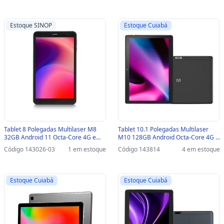
Estoque SINOP
Estoque Cuiabá
Tablet 8 Polegadas Multilaser M8
Tablet 10.1 Polegadas Multilaser
32GB Android 11 Octa-Core 4G e
M10 128GB Android Octa-Core 4G e
Wi-Fi Preto - NB365-SINOP-03 -
Wi-Fi Preto - NB432 - NB432
Código 143026-03
1 em estoque
Código 143814
4 em estoque
NB365
Estoque Cuiabá
Estoque Cuiabá