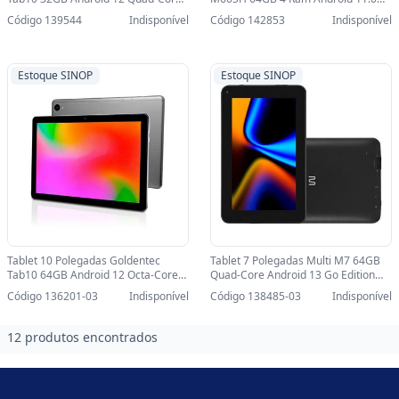
3G e Wi-Fi Preto - 51020 - 51020
Octa-Core Wi-Fi Bluetooth 5.0 -
Código 139544
Indisponível
Código 142853
Indisponível
M66SH - M66SH
Estoque SINOP
Estoque SINOP
Tablet 10 Polegadas Goldentec
Tablet 7 Polegadas Multi M7 64GB
Tab10 64GB Android 12 Octa-Core
Quad-Core Android 13 Go Edition
4G e Wi-Fi Cinza - 51021-SINOP-03 -
Wifi Preto - NB409-SINOP-03 -
Código 136201-03
Indisponível
Código 138485-03
Indisponível
51021
NB409
12 produtos encontrados
Footer