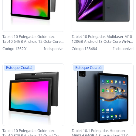
Tablet 10 Polegadas Goldentec
Tablet 10 Polegadas Multilaser M10
Tab10 64GB Android 12 Octa-Core
128GB Android 13 Octa-Core Wi-Fi
4G e Wi-Fi Cinza - 51021 - 51021
Cinza - NB359 - NB359
Código 136201
Indisponível
Código 138484
Indisponível
Estoque Cuiabá
Estoque Cuiabá
Tablet 10 Polegadas Goldentec
Tablet 10.1 Polegadas Hoopson
Tab10 32GB Android 12 Quad-Core
M66SH 64GB 4 Ram Android 11.0