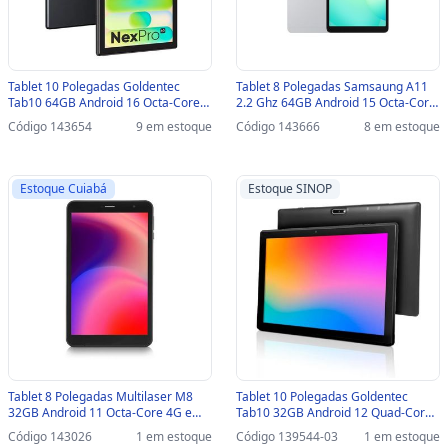
Tablet 10 Polegadas Goldentec
Tablet 8 Polegadas Samsaung A11
Tab10 64GB Android 16 Octa-Core
2.2 Ghz 64GB Android 15 Octa-Core
4G e Wi-Fi Preto - 72839 - 72839
Wi-Fi 2.4Ghz / 5 Ghz Prata -
Código 143654
9 em estoque
Código 143666
8 em estoque
X133/A11 - A11/X133
Estoque Cuiabá
Estoque SINOP
Tablet 8 Polegadas Multilaser M8
Tablet 10 Polegadas Goldentec
32GB Android 11 Octa-Core 4G e
Tab10 32GB Android 12 Quad-Core
Wi-Fi Preto - NB365 - NB365
3G e Wi-Fi Preto - 51020-SINOP-03 -
Código 143026
1 em estoque
Código 139544-03
1 em estoque
51020