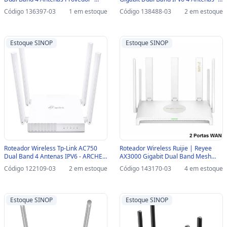
Archer C20<W>-SINOP-03 - ARCHER
EC220-G5-BR-SINOP-03 - EC220-G5-
Código 136397-03
1 em estoque
Código 138488-03
2 em estoque
C20<W>
BR
Estoque SINOP
Estoque SINOP
Roteador Wireless Tp-Link AC750
Roteador Wireless Ruijie | Reyee
Dual Band 4 Antenas IPV6 - ARCHER
AX3000 Gigabit Dual Band Mesh
C21-SINOP-03 - ARCHER C21
Router Wi-Fi 6 com 5 Antenas - RG-
Código 122109-03
2 em estoque
Código 143170-03
4 em estoque
EW3000GX - 143170-SINOP-03 - RG-
EW3000GX
Estoque SINOP
Estoque SINOP