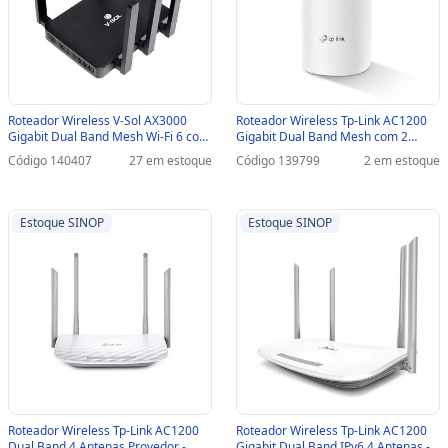
Roteador Wireless V-Sol AX3000
Roteador Wireless Tp-Link AC1200
Gigabit Dual Band Mesh Wi-Fi 6 com
Gigabit Dual Band Mesh com 2
5 Antenas - HG5033 - HG5033
Antenas Internas - DECO M4 -
Código 140407
27 em estoque
Código 139799
2 em estoque
Vendido 1 Pack - 139799 - DECO
M4(1-PACK)
Estoque SINOP
Estoque SINOP
Roteador Wireless Tp-Link AC1200
Roteador Wireless Tp-Link AC1200
Dual Band 4 Antenas Provedor -
Gigabit Dual Band IPv6 4 Antenas -