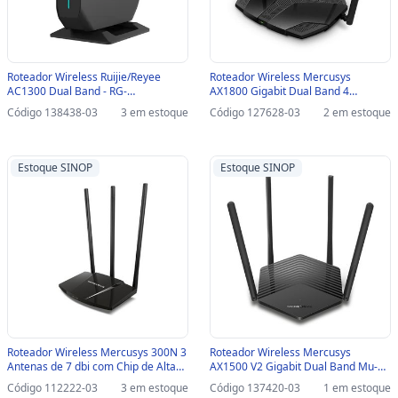
Roteador Wireless Ruijie/Reyee
Roteador Wireless Mercusys
AC1300 Dual Band - RG-
AX1800 Gigabit Dual Band 4
EG105GW(T)-SINOP-03 - RG-
Antenas Mu-mimo Wi-Fi 6 - MR70X-
Código 138438-03
3 em estoque
Código 127628-03
2 em estoque
EG105GW(T)
SINOP-03 - MR70X
Estoque SINOP
Estoque SINOP
Roteador Wireless Mercusys 300N 3
Roteador Wireless Mercusys
Antenas de 7 dbi com Chip de Alta
AX1500 V2 Gigabit Dual Band Mu-
Potência e Botão Turbo - MW330HP-
Mimo Wi-Fi 6 Mesh com 4 Antenas -
Código 112222-03
3 em estoque
Código 137420-03
1 em estoque
SINOP-03 - MW330HP
MR60X - 137420-SINOP-03 - MR60X