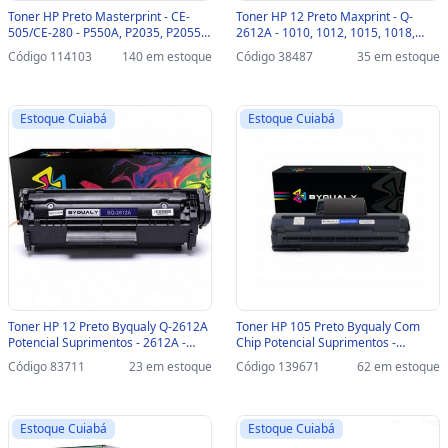
Toner HP Preto Masterprint - CE-
Toner HP 12 Preto Maxprint - Q-
505/CE-280 - P550A, P2035, P2055 -
2612A - 1010, 1012, 1015, 1018,
205010208
1020, 1022, 3015, 3020, 3030, 3050,
Código 114103
140 em estoque
Código 38487
35 em estoque
3052, 3055 - 564231
Estoque Cuiabá
Estoque Cuiabá
Toner HP 12 Preto Byqualy Q-2612A
Toner HP 105 Preto Byqualy Com
Potencial Suprimentos - 2612A -
Chip Potencial Suprimentos -
2612A
W1105A - BQ-W1105A
Código 83711
23 em estoque
Código 139671
62 em estoque
Estoque Cuiabá
Estoque Cuiabá