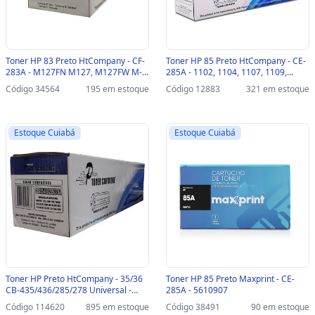
Toner HP 83 Preto HtCompany - CF-
Toner HP 85 Preto HtCompany - CE-
283A - M127FN M127, M127FW M-
285A - 1102, 1104, 1107, 1109,
127, M125 M125A M125A, M201,
1102W, 1104W, 1107W, 1109W,
Código 34564
195 em estoque
Código 12883
321 em estoque
M225, M226, M202 - 204010153
M1130, M1132, M1212NFMFP,
1214NFH - 204010151
Estoque Cuiabá
Estoque Cuiabá
Toner HP Preto HtCompany - 35/36
Toner HP 85 Preto Maxprint - CE-
CB-435/436/285/278 Universal -
285A - 5610907
P1005, 1505N, M1552N, M1552NF,
Código 114620
895 em estoque
Código 38491
90 em estoque
M1120, M1120N, P1102W, M1130,