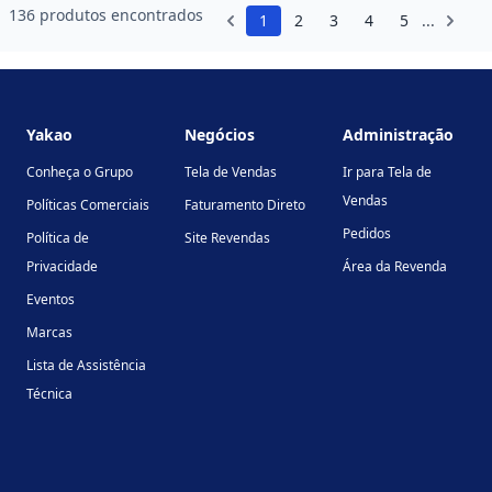
136 produtos encontrados
1
2
3
4
5
...
Footer
Yakao
Negócios
Administração
Conheça o Grupo
Tela de Vendas
Ir para Tela de
Vendas
Políticas Comerciais
Faturamento Direto
Pedidos
Política de
Site Revendas
Privacidade
Área da Revenda
Eventos
Marcas
Lista de Assistência
Técnica