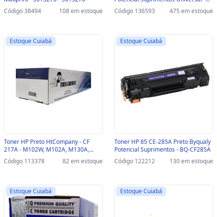
CB-435/436/285/278-BY -
Código 38494
108 em estoque
Código 136593
475 em estoque
435/436/285/278-BY
Estoque Cuiabá
Estoque Cuiabá
Toner HP Preto HtCompany - CF
Toner HP 85 CE-285A Preto Byqualy
217A - M102W, M102A, M130A,
Potencial Suprimentos - BQ-CF285A
M130FN, M130FW, M130NW -
Código 113378
82 em estoque
Código 122212
130 em estoque
204010173
Estoque Cuiabá
Estoque Cuiabá