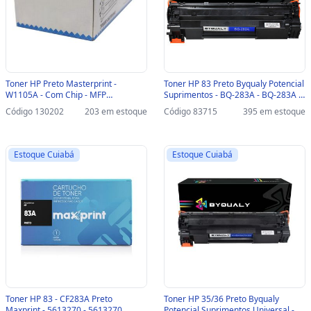
Toner HP Preto Masterprint -
Toner HP 83 Preto Byqualy Potencial
W1105A - Com Chip - MFP
Suprimentos - BQ-283A - BQ-283A -
135A/135W/137FNW/107A/107W -
3564
Código 130202
203 em estoque
Código 83715
395 em estoque
204010221 / 204010277
Estoque Cuiabá
Estoque Cuiabá
Toner HP 83 - CF283A Preto
Toner HP 35/36 Preto Byqualy
Maxprint - 5613270 - 5613270
Potencial Suprimentos Universal -