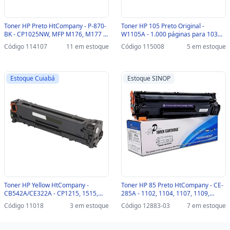
Toner HP Preto HtCompany - P-870-
Toner HP 105 Preto Original -
BK - CP1025NW, MFP M176, M177 -
W1105A - 1.000 páginas para 103A,
205010212
107A, 107R, 107W, 108A , 108W,
Código 114107
11 em estoque
Código 115008
5 em estoque
131A , 133PN, 135R, 135A, 135W,
136A, 136NW - W1105A
Estoque Cuiabá
Estoque SINOP
Toner HP Yellow HtCompany -
Toner HP 85 Preto HtCompany - CE-
CB542A/CE322A - CP1215, 1515,
285A - 1102, 1104, 1107, 1109,
1518, CM1312MFP, CM1415MFT,
1102W, 1104W, 1107W, 1109W,
Código 11018
3 em estoque
Código 12883-03
7 em estoque
CP1525 NN - 204010050
M1130, M1132, M1212NFMFP,
1214NFH-SINOP-03 - 204010151