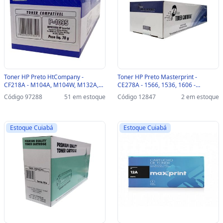
Toner HP Preto HtCompany -
Toner HP Preto Masterprint -
CF218A - M104A, M104W, M132A,
CE278A - 1566, 1536, 1606 -
M132NW, M132FP, M132FW,
204010150
Código 97288
51 em estoque
Código 12847
2 em estoque
M132FN - 205010174
Estoque Cuiabá
Estoque Cuiabá