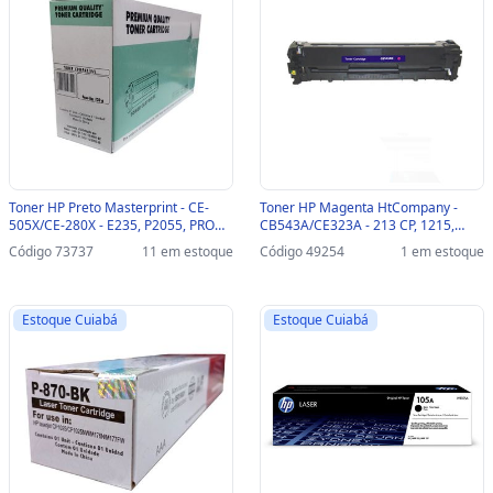
Toner HP Preto Masterprint - CE-
Toner HP Magenta HtCompany -
505X/CE-280X - E235, P2055, PRO
CB543A/CE323A - 213 CP, 1215,
400, M401, 425 - 205010209
1515, 1518, CM1312MFP,
Código 73737
11 em estoque
Código 49254
1 em estoque
CM1415MFT, CP1525 NN,
CP152SNN, M251, M276 -
204010051
Estoque Cuiabá
Estoque Cuiabá