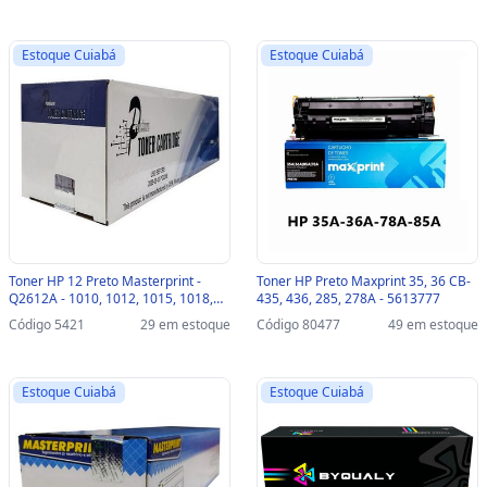
M1132 - 114620 - 204010077
Estoque Cuiabá
Estoque Cuiabá
Toner HP 12 Preto Masterprint -
Toner HP Preto Maxprint 35, 36 CB-
Q2612A - 1010, 1012, 1015, 1018,
435, 436, 285, 278A - 5613777
1020, 1022, 3015, 3020, 3030, 3052,
Código 5421
29 em estoque
Código 80477
49 em estoque
3050, 3055, M1319, M1005, CANON
LBP2900, 3000 - 204010024
Estoque Cuiabá
Estoque Cuiabá