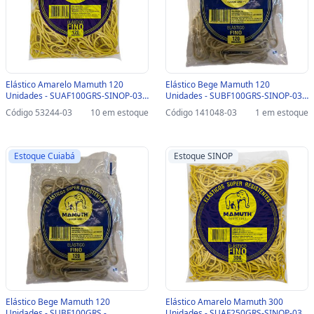
Elástico Amarelo Mamuth 120
Elástico Bege Mamuth 120
Unidades - SUAF100GRS-SINOP-03 -
Unidades - SUBF100GRS-SINOP-03 -
SUAF100GRS
SUBF100GRS
Código 53244-03
10 em estoque
Código 141048-03
1 em estoque
Estoque Cuiabá
Estoque SINOP
Elástico Bege Mamuth 120
Elástico Amarelo Mamuth 300
Unidades - SUBF100GRS -
Unidades - SUAF250GRS-SINOP-03 -