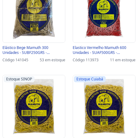
Elástico Bege Mamuth 300
Elastico Vermelho Mamuth 600
Unidades - SUBF250GRS -
Unidades - SUAF500GRS -
SUBF250GRS
SUAF500GRS
Código 141045
53 em estoque
Código 113973
11 em estoque
Estoque SINOP
Estoque Cuiabá