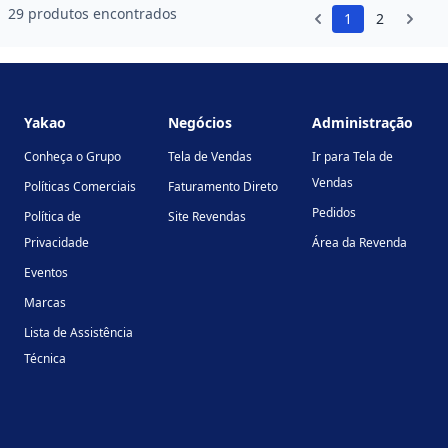
29 produtos encontrados
1
2
Footer
Yakao
Negócios
Administração
Conheça o Grupo
Tela de Vendas
Ir para Tela de
Vendas
Políticas Comerciais
Faturamento Direto
Pedidos
Política de
Site Revendas
Privacidade
Área da Revenda
Eventos
Marcas
Lista de Assistência
Técnica