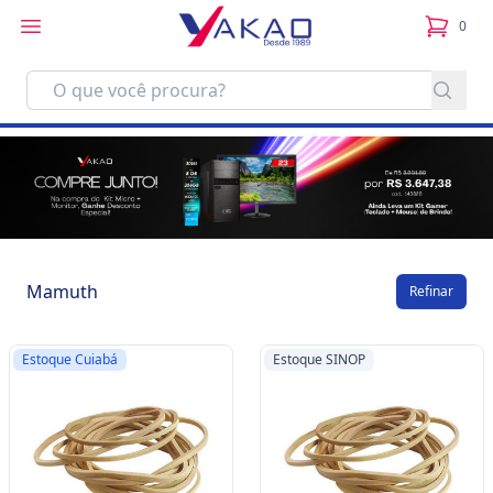
0
itens no
Mamuth
Refinar
Estoque Cuiabá
Estoque SINOP