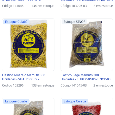
SUBF100GRS
SUAF250GRS
Código 141048
134 em estoque
Código 103296-03
2 em estoque
Estoque Cuiabá
Estoque SINOP
Elástico Amarelo Mamuth 300
Elástico Bege Mamuth 300
Unidades - SUAF250GRS -
Unidades - SUBF250GRS-SINOP-03 -
SUAF250GRS
SUBF250GRS
Código 103296
133 em estoque
Código 141045-03
2 em estoque
Estoque Cuiabá
Estoque Cuiabá