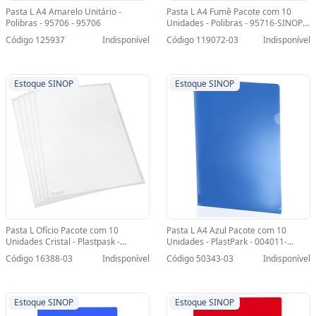
Pasta L A4 Amarelo Unitário -
Pasta L A4 Fumê Pacote com 10
Polibras - 95706 - 95706
Unidades - Polibras - 95716-SINOP-
03 - 95716
Código 125937
Indisponível
Código 119072-03
Indisponível
Estoque SINOP
Estoque SINOP
Pasta L Ofício Pacote com 10
Pasta L A4 Azul Pacote com 10
Unidades Cristal - Plastpask -
Unidades - PlastPark - 004011-
000203-SINOP-03 - 203
SINOP-03 - 004011
Código 16388-03
Indisponível
Código 50343-03
Indisponível
Estoque SINOP
Estoque SINOP