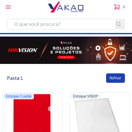
0
itens no
Pasta L
Refinar
Estoque Cuiabá
Estoque SINOP