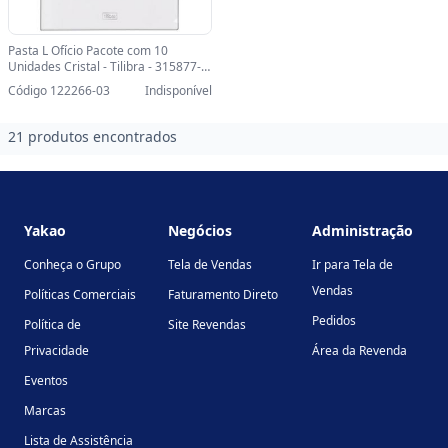
Pasta L Ofício Pacote com 10
Unidades Cristal - Tilibra - 315877-
SINOP-03 - 315877
Código 122266-03
Indisponível
21 produtos encontrados
Footer
Yakao
Negócios
Administração
Conheça o Grupo
Tela de Vendas
Ir para Tela de
Vendas
Políticas Comerciais
Faturamento Direto
Pedidos
Política de
Site Revendas
Privacidade
Área da Revenda
Eventos
Marcas
Lista de Assistência