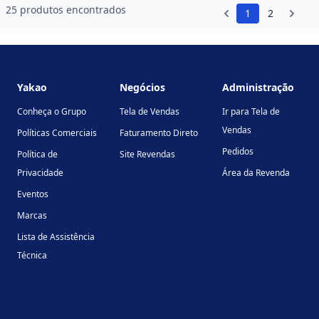
25 produtos encontrados
1
2
Footer
Yakao
Negócios
Administração
Conheça o Grupo
Tela de Vendas
Ir para Tela de
Vendas
Políticas Comerciais
Faturamento Direto
Pedidos
Política de
Site Revendas
Privacidade
Área da Revenda
Eventos
Marcas
Lista de Assistência
Técnica