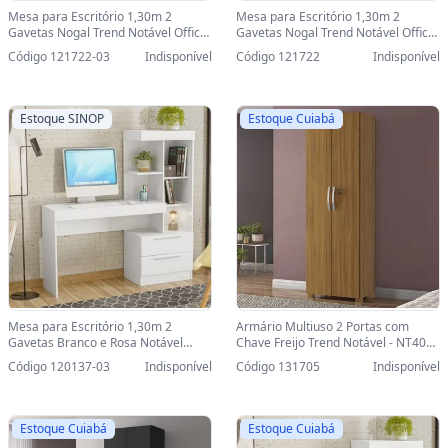
Mesa para Escritório 1,30m 2
Mesa para Escritório 1,30m 2
Gavetas Nogal Trend Notável Office
Gavetas Nogal Trend Notável Office
- NT2010/317196-SINOP-03 -
- NT2010/317196 - NT2010/317196
Código 121722-03
Indisponível
Código 121722
Indisponível
NT2010/317196
Estoque SINOP
Estoque Cuiabá
Mesa para Escritório 1,30m 2
Armário Multiuso 2 Portas com
Gavetas Branco e Rosa Notável
Chave Freijo Trend Notável - NT4020
Office - NT2010/279878-SINOP-03 -
- 508444 - NT4020 - 508444
Código 120137-03
Indisponível
Código 131705
Indisponível
NT2010/279878
Estoque Cuiabá
Estoque Cuiabá