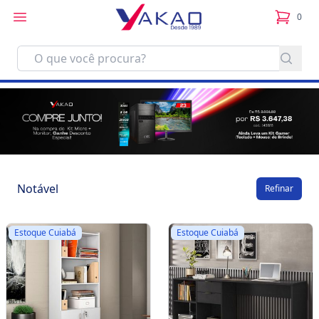
0
itens no
Notável
Refinar
Estoque Cuiabá
Estoque Cuiabá