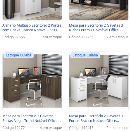
Armário Multiuso Escritório 2 Portas
Mesa para Escritório 2 Gavetas 3
com Chave Branco Notável - 56118 -
Nichos Preto TX Notável Office -
56118/123776
NT2060 - NT2060/492587
Código 97556
1 em estoque
Código 132255
2 em estoque
Estoque Cuiabá
Estoque Cuiabá
Mesa para Escritório 2 Gavetas 3
Mesa para Escritório 2 Gavetas 3
Portas Nogal Trend Notável Office -
Portas Branco Notável Office
NT2005/313960 - NT2005/313960
NT2005/258611 - NT2005/258611
Código 121721
4 em estoque
Código 112413
2 em estoque