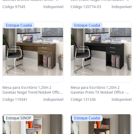
51015 - 51015/123671
56118-SINOP-03 - 56118/313984
Código 97545
Indisponível
Código 120774-03
Indisponível
Estoque Cuiabá
Estoque Cuiabá
Mesa para Escritório 1,20m 2
Mesa para Escritório 1,20m 2
Gavetas Nogal Trend Notável Office
Gavetas Preto TX Notável Office -
- 51015 - 51015/313948
51015 - 51015/493230
Código 119341
Indisponível
Código 131336
Indisponível
Estoque SINOP
Estoque Cuiabá