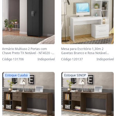
Armário Multiuso 2 Portas com
Mesa para Escritório 1,30m 2
Chave Preto TX Notável - NT4020 -
Gavetas Branco e Rosa Notável
NT4020 - 491690
Office - NT2010/279878 -
Código 131706
Indisponível
Código 120137
Indisponível
NT2010/279878
Estoque Cuiabá
Estoque SINOP