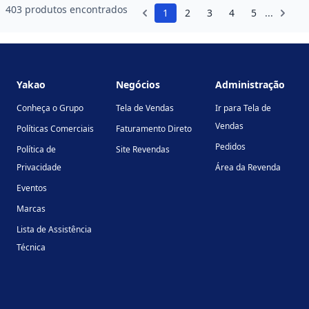
403 produtos encontrados
1
2
3
4
5
...
Footer
Yakao
Negócios
Administração
Conheça o Grupo
Tela de Vendas
Ir para Tela de
Vendas
Políticas Comerciais
Faturamento Direto
Pedidos
Política de
Site Revendas
Privacidade
Área da Revenda
Eventos
Marcas
Lista de Assistência
Técnica