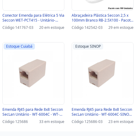
Conector Emenda para Elétrica 5 Via
Abraçadeira Plástica Seccon 2,5 x
Seccon WET-PCT415 - Unitário-
100mm Branco RB-2.5X100 - Pacote
SINOP-03 - WET-PCT415
com 100 Unidades-SINOP-03 - RB-
Código 141767-03
20 em estoque
Código 142542-03
29 em estoque
2.5X100
Estoque Cuiabá
Estoque SINOP
Emenda RJ45 para Rede 8x8 Seccon
Emenda RJ45 para Rede 8x8 Seccon
SecLan Unitário - WT-6004C - WT-
SecLan Unitário - WT-6004C-SINOP-
6004C
03 - WT-6004C
Código 125686
33 em estoque
Código 125686-03
23 em estoque