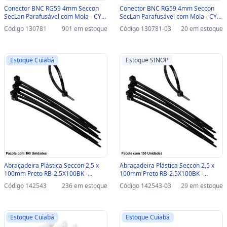
Conector BNC RG59 4mm Seccon
Conector BNC RG59 4mm Seccon
SecLan Parafusável com Mola - CY-
SecLan Parafusável com Mola - CY-
DY-3484 - CY-DY-3484
DY-3484-SINOP-03 - CY-DY-3484
Código 130781
901 em estoque
Código 130781-03
20 em estoque
Estoque Cuiabá
Estoque SINOP
Abraçadeira Plástica Seccon 2,5 x
Abraçadeira Plástica Seccon 2,5 x
100mm Preto RB-2.5X100BK -
100mm Preto RB-2.5X100BK -
Pacote com 100 Unidades - RB-
Pacote com 100 Unidades-SINOP-03
Código 142543
236 em estoque
Código 142543-03
29 em estoque
2.5X100BK
- RB-2.5X100BK
Estoque Cuiabá
Estoque Cuiabá