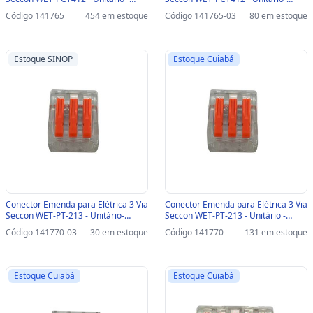
WET-PCT412
SINOP-03 - WET-PCT412
Código 141765
454 em estoque
Código 141765-03
80 em estoque
Estoque SINOP
Estoque Cuiabá
Conector Emenda para Elétrica 3 Via
Conector Emenda para Elétrica 3 Via
Seccon WET-PT-213 - Unitário-
Seccon WET-PT-213 - Unitário -
SINOP-03 - WET-PT-213
WET-PT-213
Código 141770-03
30 em estoque
Código 141770
131 em estoque
Estoque Cuiabá
Estoque Cuiabá