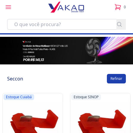
0
itens no
Seccon
Refinar
Estoque Cuiabá
Estoque SINOP