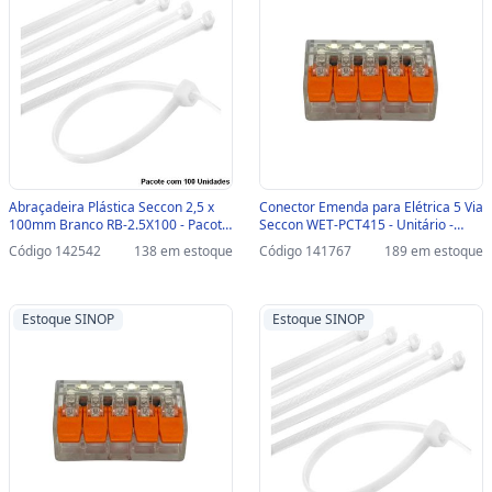
Abraçadeira Plástica Seccon 2,5 x
Conector Emenda para Elétrica 5 Via
100mm Branco RB-2.5X100 - Pacote
Seccon WET-PCT415 - Unitário -
com 100 Unidades - RB-2.5X100
WET-PCT415
Código 142542
138 em estoque
Código 141767
189 em estoque
Estoque SINOP
Estoque SINOP