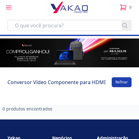
0
itens no
Conversor Vídeo Componente para HDMI
Refinar
0 produtos encontrados
Footer
Yakao
Negócios
Administração