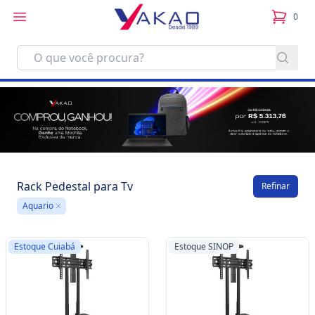
0
itens no
Rack Pedestal para Tv
Refinar
Aquario
Remove
Estoque Cuiabá
Estoque SINOP