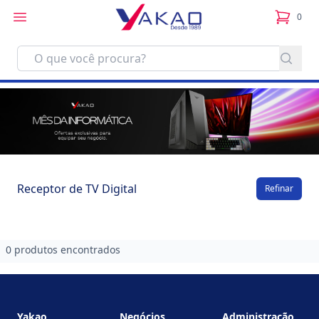
0
itens no
Receptor de TV Digital
Refinar
0 produtos encontrados
Footer
Yakao
Negócios
Administração