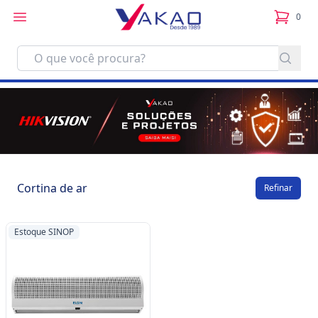
0
itens no
Cortina de ar
Refinar
Estoque SINOP