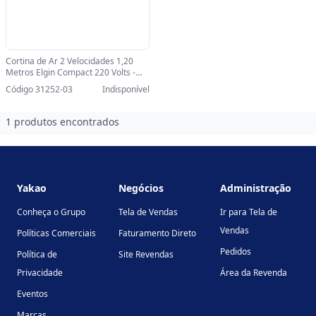
Cortina de Ar 2 Velocidades 1,20
Metros Elgin Compact 220 Volts -
45CAD3012002-SINOP-03 -
Código 31252-03
Indisponível
45CAD3012002
1 produtos encontrados
Footer
Yakao
Negócios
Administração
Conheça o Grupo
Tela de Vendas
Ir para Tela de
Vendas
Políticas Comerciais
Faturamento Direto
Pedidos
Política de
Site Revendas
Privacidade
Área da Revenda
Eventos
Marcas