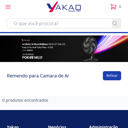
0
itens no
Remendo para Camara de Ar
Refinar
0 produtos encontrados
Footer
Yakao
Negócios
Administração