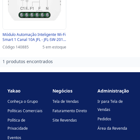
Módulo Automação Inteligente Wi-Fi
Smart 1 Canal 10A JFL - JFL-SW-201 -
JFL-SW-201
Código 140885
5 em estoque
1 produtos encontrados
Footer
Yakao
Negócios
Administração
Conheça o Grupo
Tela de Vendas
Ir para Tela de
Vendas
Políticas Comerciais
Faturamento Direto
Pedidos
Política de
Site Revendas
Privacidade
Área da Revenda
Eventos