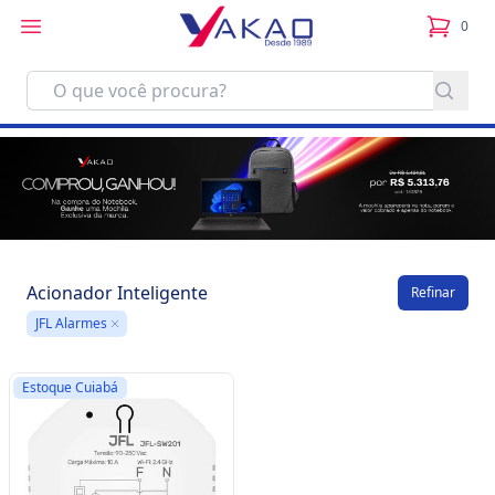
0
itens no
Acionador Inteligente
Refinar
JFL Alarmes
Remove
Estoque Cuiabá