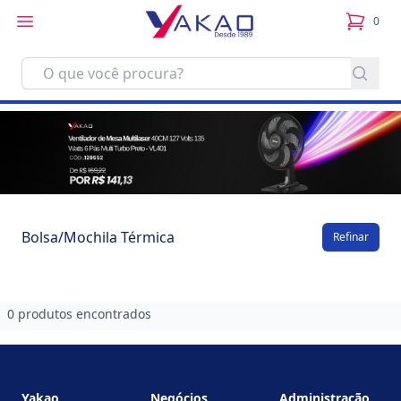
0
itens no
Bolsa/Mochila Térmica
Refinar
0 produtos encontrados
Footer
Yakao
Negócios
Administração