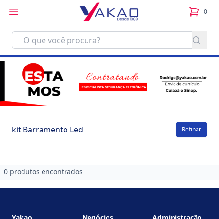
0
itens no
kit Barramento Led
Refinar
0 produtos encontrados
Footer
Yakao
Negócios
Administração