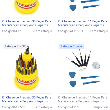
Kit Chave de Precisão 30 Peças Para
Kit Chave de Precisão 11 Peças Para
Manutenção e Pequenos Reparos
Manutenção e Pequenos Reparos
com Ima Exbom - TE-6036A - TE-
em Celulares e Tablets X-Cell - XC-
Código 96477
8 em estoque
Código 141116-03
1 em estoque
6036A - 2168
KC1-SINOP-03 - XC-KC1
Estoque SINOP
Estoque Cuiabá
Kit Chave de Precisão 30 Peças Para
Kit Chave de Precisão 11 Peças Para
Manutenção e Pequenos Reparos
Manutenção e Pequenos Reparos
com Ima Exbom - TE-6036A-SINOP-
em Celulares e Tablets X-Cell - XC-
Código 96477-03
5 em estoque
Código 141116
Indisponível
03 - TE-6036A - 2168
KC1 - XC-KC1