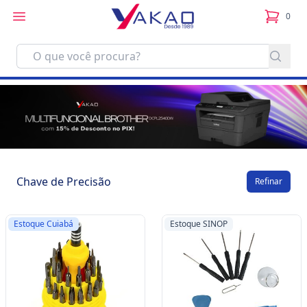
0
itens no
Chave de Precisão
Refinar
Estoque Cuiabá
Estoque SINOP