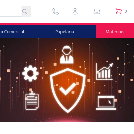
Vendedores
Minha Conta
Pedidos
0
itens no
o Comercial
Papelaria
Materiais