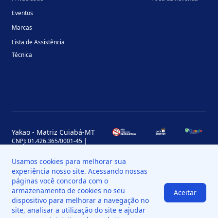
Eventos
Marcas
Lista de Assistência
Técnica
Yakao - Matriz Cuiabá-MT
CNPJ: 01.426.365/0001-45 |
Inscrição Estadual: 13.170.702-7
Avenida Miguel Sutil, 4290, Jardim
Usamos cookies para melhorar sua
Leblon, MT, Brasil, CEP 78060-000
experiência nosso site. Acessando nossas
Yakao - Filial Sinop-MT
páginas você concorda com o
CNPJ: 01.426.365/0008-11 |
armazenamento de cookies no seu
Aceitar
Inscrição Estadual: 13.898.651-7
dispositivo para melhorar a navegação no
Av. das Palmeiras, 109, St. Industrial
Norte, Sinop - MT, Brasil, CEP 78550-
site, analisar a utilização do site e ajudar
518