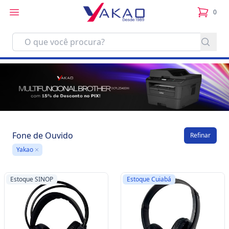
0
itens no
Fone de Ouvido
Refinar
Yakao
Remove
Estoque SINOP
Estoque Cuiabá