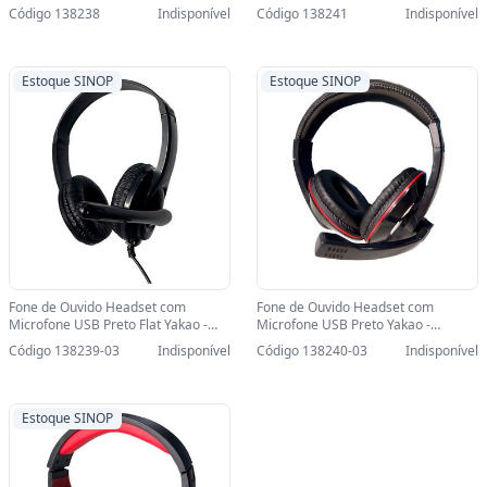
Yakao - 73139602 - 73139602
com Microfone - 73139608 -
Código 138238
Indisponível
Código 138241
Indisponível
73139608
Estoque SINOP
Estoque SINOP
Fone de Ouvido Headset com
Fone de Ouvido Headset com
Microfone USB Preto Flat Yakao -
Microfone USB Preto Yakao -
73139605-SINOP-03 - 73139605
73139607-SINOP-03 - 73139607
Código 138239-03
Indisponível
Código 138240-03
Indisponível
Estoque SINOP