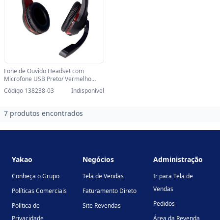
Fone de Ouvido Headset com
Microfone USB Preto/ Vermelho
Yakao - 73139602-SINOP-03 -
Código 138238-03
Indisponível
73139602
7 produtos encontrados
Footer
Yakao
Negócios
Administração
Conheça o Grupo
Tela de Vendas
Ir para Tela de
Vendas
Políticas Comerciais
Faturamento Direto
Pedidos
Política de
Site Revendas
Privacidade
Área da Revenda