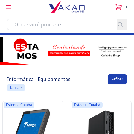
0
itens no
Informática - Equipamentos
Refinar
Tanca
Remove
Estoque Cuiabá
Estoque Cuiabá