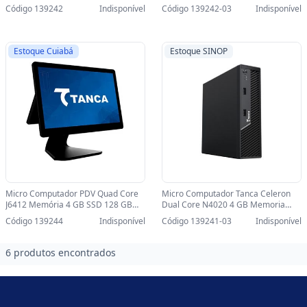
SSD 120GB TC-8280S Mini-PC - TC-
SSD 120GB TC-8280S Mini-PC-
Código 139242
Indisponível
Código 139242-03
Indisponível
8280S
SINOP-03 - TC-8280S
Estoque Cuiabá
Estoque SINOP
Micro Computador PDV Quad Core
Micro Computador Tanca Celeron
J6412 Memória 4 GB SSD 128 GB
Dual Core N4020 4 GB Memoria
Tela de 15 Pol Touch + 10 Pol Tanca -
SSD 120GB TC-8240S Mini-PC-
Código 139244
Indisponível
Código 139241-03
Indisponível
TPT-850 - TPT-850
SINOP-03 - TC-8240S
6 produtos encontrados
Footer