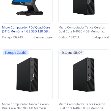
Micro Computador PDV Quad Core
Micro Computador Tanca Celeron
J6412 Memória 4 GB SSD 128 GB
Dual Core N4020 4 GB Memoria
Tela de 15 Pol Touch Tanca - TPT-
SSD 120GB TC-8240S Mini-PC - TC-
Código 139243
3 em estoque
Código 139241
Indisponível
650 - TPT-650
8240S
Estoque Cuiabá
Estoque SINOP
Micro Computador Tanca Celeron
Micro Computador Tanca Celeron
Dual Core N4020 8 GB Memoria
Dual Core N4020 8 GB Memoria