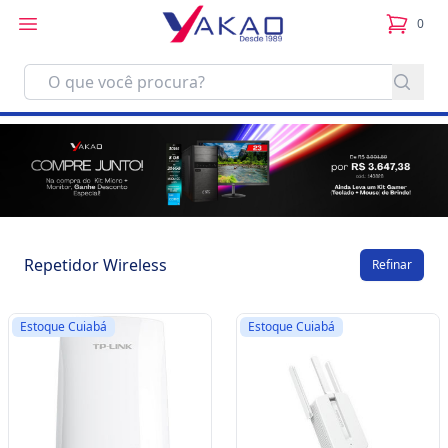
0
itens no
Repetidor Wireless
Refinar
Estoque Cuiabá
Estoque Cuiabá