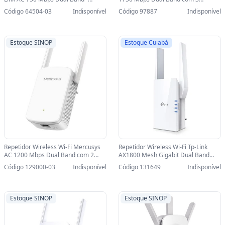
RE200-SINOP-03 - RE200
Antenas - RE450 - RE450
Código 64504-03
Indisponível
Código 97887
Indisponível
Estoque SINOP
Estoque Cuiabá
Repetidor Wireless Wi-Fi Mercusys
Repetidor Wireless Wi-Fi Tp-Link
AC 1200 Mbps Dual Band com 2
AX1800 Mesh Gigabit Dual Band
Antenas - ME30-SINOP-03 - ME30
Mu-mimo WI-FI 6 com 2 Antenas -
Código 129000-03
Indisponível
Código 131649
Indisponível
RE605X - RE605X
Estoque SINOP
Estoque SINOP