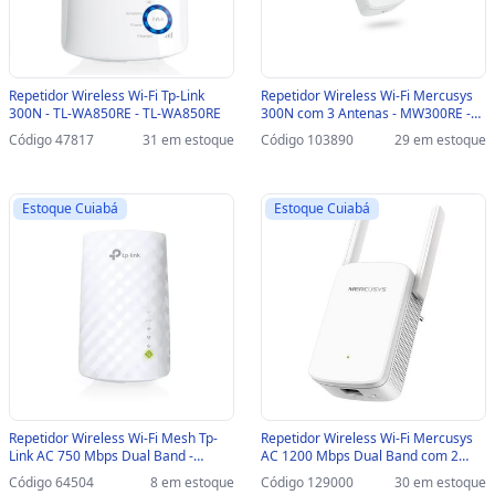
Repetidor Wireless Wi-Fi Tp-Link
Repetidor Wireless Wi-Fi Mercusys
300N - TL-WA850RE - TL-WA850RE
300N com 3 Antenas - MW300RE -
MW300RE
Código 47817
31 em estoque
Código 103890
29 em estoque
Estoque Cuiabá
Estoque Cuiabá
Repetidor Wireless Wi-Fi Mesh Tp-
Repetidor Wireless Wi-Fi Mercusys
Link AC 750 Mbps Dual Band -
AC 1200 Mbps Dual Band com 2
RE200 - RE200
Antenas - ME30 - ME30
Código 64504
8 em estoque
Código 129000
30 em estoque