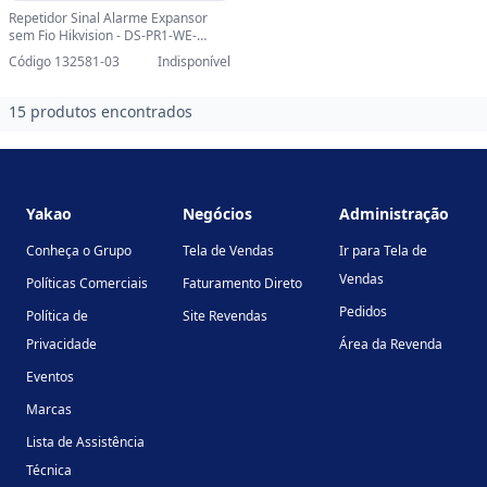
Repetidor Sinal Alarme Expansor
sem Fio Hikvision - DS-PR1-WE-
SINOP-03 - DS-PR1-WE
Código 132581-03
Indisponível
15 produtos encontrados
Footer
Yakao
Negócios
Administração
Conheça o Grupo
Tela de Vendas
Ir para Tela de
Vendas
Políticas Comerciais
Faturamento Direto
Pedidos
Política de
Site Revendas
Privacidade
Área da Revenda
Eventos
Marcas
Lista de Assistência
Técnica