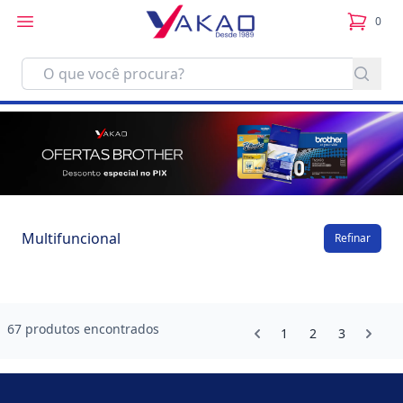
0
itens no
Multifuncional
Refinar
67 produtos encontrados
1
2
3
Footer