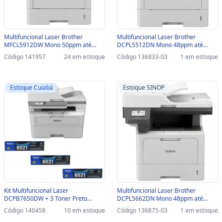
Multifuncional Laser Brother
Multifuncional Laser Brother
MFCL5912DW Mono 50ppm até
DCPL5512DN Mono 48ppm até
1200dpi USB/REDE/WIFI -
1200dpi USB/REDE-SINOP-03 -
Código 141957
24 em estoque
Código 136833-03
1 em estoque
MFCL5912DW
DCPL5512DN
Estoque Cuiabá
Estoque SINOP
Kit Multifuncional Laser
Multifuncional Laser Brother
DCPB7650DW + 3 Toner Preto
DCPL5662DN Mono 48ppm até
Original - TNB021BR - Brother - KIT
1200dpi USB/REDE-SINOP-03 -
Código 140458
10 em estoque
Código 136875-03
1 em estoque
MFC-L7650DW + TN-B021
DCPL5662DN