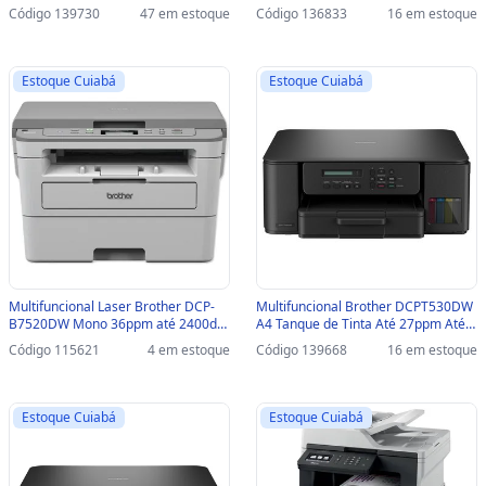
2400dpi USB/REDE ETHERNET/WIFI
1200dpi USB/REDE - DCPL5512DN
Código 139730
47 em estoque
Código 136833
16 em estoque
- DCPL1632W
Estoque Cuiabá
Estoque Cuiabá
Multifuncional Laser Brother DCP-
Multifuncional Brother DCPT530DW
B7520DW Mono 36ppm até 2400dpi
A4 Tanque de Tinta Até 27ppm Até
USB/REDE/WIFI - DCP-B7520DW
6000dpi USB/WIFI - DCPT530DW
Código 115621
4 em estoque
Código 139668
16 em estoque
Estoque Cuiabá
Estoque Cuiabá