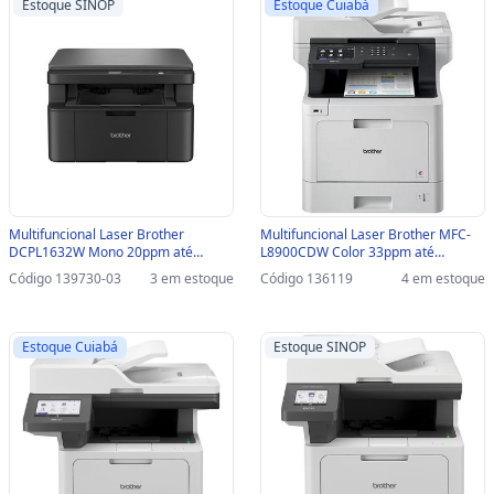
Estoque SINOP
Estoque Cuiabá
Multifuncional Laser Brother
Multifuncional Laser Brother MFC-
DCPL1632W Mono 20ppm até
L8900CDW Color 33ppm até
2400dpi USB/REDE ETHERNET/WIFI-
2400dpi USB/REDE/WIFI - 136119 -
Código 139730-03
3 em estoque
Código 136119
4 em estoque
SINOP-03 - DCPL1632W
MFCL8900CDW
Estoque Cuiabá
Estoque SINOP