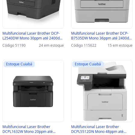
Multifuncional Laser Brother DCP-
Multifuncional Laser Brother DCP-
L2540DW Mono 30ppm até 2400dpi
B7535DW Mono 36ppm até 2400dpi
USB/REDE/WIFI - DCP-L2540DW
USB/REDE/WIFI - DCP-B7535DW
Código 51190
24 em estoque
Código 115622
15 em estoque
Estoque Cuiabá
Estoque Cuiabá
Multifuncional Laser Brother
Multifuncional Laser Brother
DCPL1632W Mono 20ppm até
DCPL5512DN Mono 48ppm até