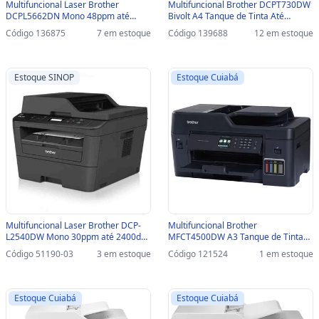
Multifuncional Laser Brother
Multifuncional Brother DCPT730DW
DCPL5662DN Mono 48ppm até
Bivolt A4 Tanque de Tinta Até
1200dpi USB/REDE - DCPL5662DN
27ppm Até 6000dpi USB/WIFI -
Código 136875
7 em estoque
Código 139688
12 em estoque
DCPT730DW
Estoque SINOP
Estoque Cuiabá
Multifuncional Laser Brother DCP-
Multifuncional Brother
L2540DW Mono 30ppm até 2400dpi
MFCT4500DW A3 Tanque de Tinta
USB/REDE/WIFI-SINOP-03 - DCP-
Até 35ppm Até 4800dpi
Código 51190-03
3 em estoque
Código 121524
1 em estoque
L2540DW
USB/REDE/WIFI - MFCT4500DW
Estoque Cuiabá
Estoque Cuiabá