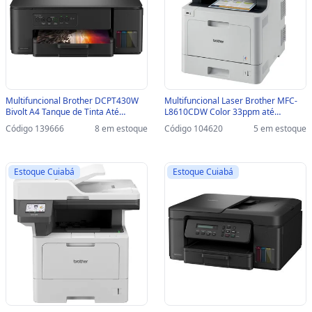
Multifuncional Brother DCPT430W
Multifuncional Laser Brother MFC-
Bivolt A4 Tanque de Tinta Até
L8610CDW Color 33ppm até
27ppm Até 6000dpi USB/WIFI -
2400dpi USB/REDE/WIFI - MFC-
Código 139666
8 em estoque
Código 104620
5 em estoque
DCPT430W
L8610CDW
Estoque Cuiabá
Estoque Cuiabá