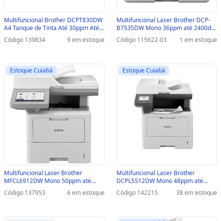
Multifuncional Brother DCPT830DW
Multifuncional Laser Brother DCP-
A4 Tanque de Tinta Até 30ppm Até
B7535DW Mono 36ppm até 2400dpi
6000dpi USB/WIFI - DCPT830DW
USB/REDE/WIFI-SINOP-03 - DCP-
Código 139834
9 em estoque
Código 115622-03
1 em estoque
B7535DW
Estoque Cuiabá
Estoque Cuiabá
Multifuncional Laser Brother
Multifuncional Laser Brother
MFCL6912DW Mono 50ppm até
DCPL5512DW Mono 48ppm até
1200dpi USB/REDE/WIFI -
1200dpi USB/REDE/WIFI -
Código 137953
6 em estoque
Código 142215
38 em estoque
MFCL6912DW
DCPL5512DW