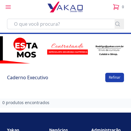
0
itens no
Caderno Executivo
Refinar
0 produtos encontrados
Footer
Yakao
Negócios
Administração