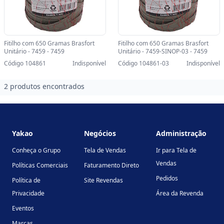
Fitilho com 650 Gramas Brasfort
Fitilho com 650 Gramas Brasfort
Unitário - 7459 - 7459
Unitário - 7459-SINOP-03 - 7459
Código 104861
Indisponível
Código 104861-03
Indisponível
2 produtos encontrados
Footer
Yakao
Negócios
Administração
Conheça o Grupo
Tela de Vendas
Ir para Tela de
Vendas
Políticas Comerciais
Faturamento Direto
Pedidos
Política de
Site Revendas
Privacidade
Área da Revenda
Eventos
Marcas