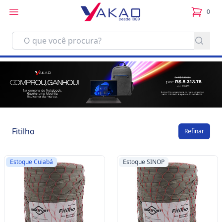
0
itens no
Fitilho
Refinar
Estoque Cuiabá
Estoque SINOP